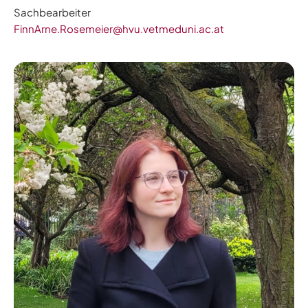
Sachbearbeiter
FinnArne.Rosemeier@hvu.vetmeduni.ac.at