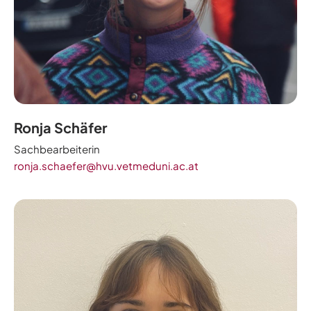
Ronja Schäfer
Sachbearbeiterin
ronja.schaefer@hvu.vetmeduni.ac.at