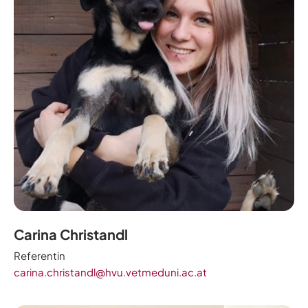
Carina Christandl
Referentin
carina.christandl@hvu.vetmeduni.ac.at