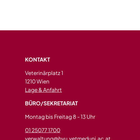
KONTAKT
Veterinärplatz 1
1210 Wien
Lage & Anfahrt
BÜRO/SEKRETARIAT
Montag bis Freitag 8 - 13 Uhr
01 25077 1700
verwaltung@hvu.vetmeduni.ac.at